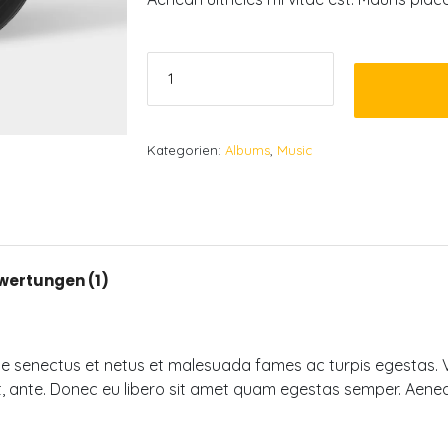
Woo
Album
#2
Menge
Kategorien:
Albums
,
Music
wertungen (1)
que senectus et netus et malesuada fames ac turpis egestas. 
et, ante. Donec eu libero sit amet quam egestas semper. Aenean