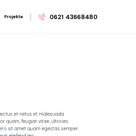
0621 43668480
Projekte
enectus et netus et malesuada
r quam, feugiat vitae, ultricies
ibero sit amet quam egestas semper.
rat eleifend leo.