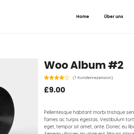
Home
Über uns
Woo Album #2
(
1
Kundenrezension)
Bewertet
1
£
9.00
mit
4.00
von 5,
basierend
auf
Kundenbewertung
Pellentesque habitant morbi tristique s
fames ac turpis egestas. Vestibulum torto
eget, tempor sit amet, ante. Donec eu l
Aenean ultricies mi vitae est. Mauris place