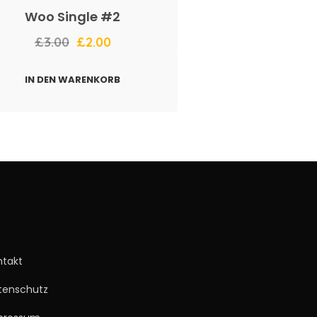
Woo Single #2
£
3.00
£
2.00
IN DEN WARENKORB
ntakt
tenschutz