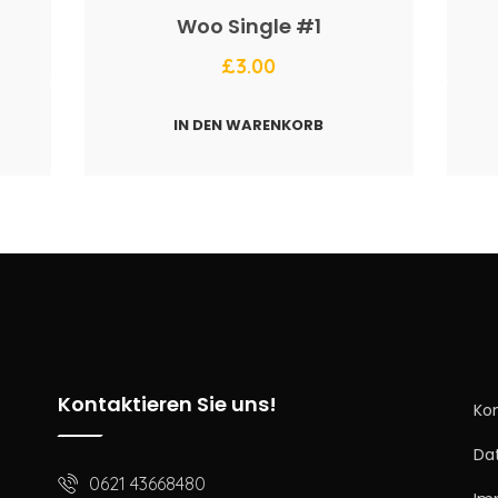
Woo Single #1
£
3.00
IN DEN WARENKORB
Kontaktieren Sie uns!
Ko
Da
0621 43668480